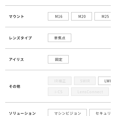
マウント
M16
M20
M25
レンズタイプ
単焦点
アイリス
固定
IR補正
SWIR
LWIR
その他
i-CS
LensConnect
ソリューション
マシンビジョン
セキュリテ