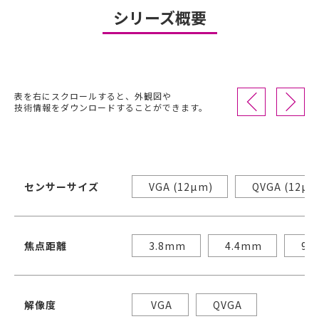
シリーズ概要
表を右にスクロールすると、外観図や
技術情報をダウンロードすることができます。
センサーサイズ
VGA (12µm)
QVGA (12µm
焦点距離
3.8mm
4.4mm
9.
解像度
VGA
QVGA